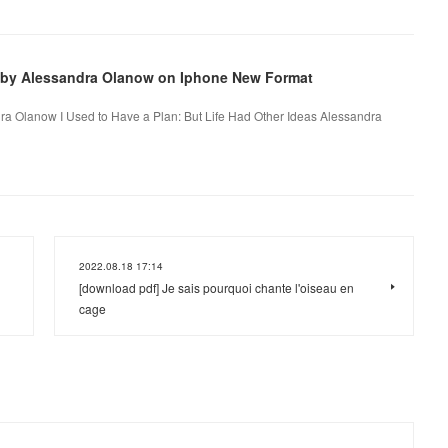
as by Alessandra Olanow on Iphone New Format
dra Olanow I Used to Have a Plan: But Life Had Other Ideas Alessandra
2022.08.18 17:14
[download pdf] Je sais pourquoi chante l'oiseau en
cage