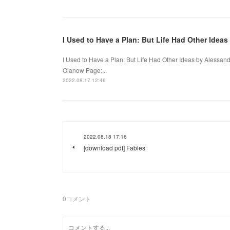
I Used to Have a Plan: But Life Had Other Ide
I Used to Have a Plan: But Life Had Other Ideas by Alessan
Olanow Page:...
2022.08.17 12:46
2022.08.18 17:16
[download pdf] Fables
0
コメント