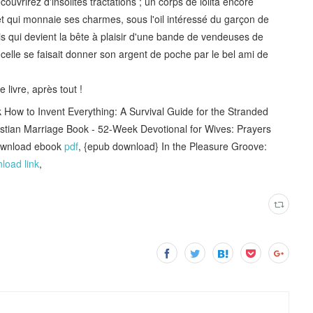
uvrirez d'insolites tractations ; un corps de lolita encore
et qui monnaie ses charmes, sous l'oil intéressé du garçon de
s qui devient la bête à plaisir d'une bande de vendeuses de
lle se faisait donner son argent de poche par le bel ami de
e livre, après tout !
How to Invent Everything: A Survival Guide for the Stranded
istian Marriage Book - 52-Week Devotional for Wives: Prayers
download ebook
pdf
, {epub download} In the Pleasure Groove:
load link
,