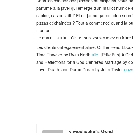
Dans les cabines des piscines municipales, vous déco
parfumé à la javel qui émerge d'un maillot humide 
cabine, ça vous dit ? Et un jeune garçon bien soumi
pizzas déchaînées ? Tout a commencé quand la puce
maman.
Le matin... au lit... Oh, et puis vous n'avez qu'à lire l
Les clients ont également aimé: Online Read Ebook 
Time Traveler by Ryan North
site
, [Pdf/ePub] A Chr
and Reflections for a God-Centered Marriage by 
Love, Death, and Duran Duran by John Taylor
down
yjiwoshuchul's Ownd